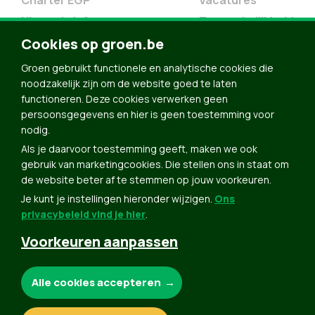
Charter EGP
Vacatures
Nieuwsbrief
Toegankelijkheid
Doe Mee
Cookies op groen.be
Contact
Groen gebruikt functionele en analytische cookies die
Groen in je buurt
noodzakelijk zijn om de website goed te laten
functioneren. Deze cookies verwerken geen
Meldpunt
persoonsgegevens en hier is geen toestemming voor
nodig.
Word lid
Als je daarvoor toestemming geeft, maken we ook
Agenda
gebruik van marketingcookies. Die stellen ons in staat om
Bekijk kalender
de website beter af te stemmen op jouw voorkeuren.
Je kunt je instellingen hieronder wijzigen.
Ons
Verleng je lidmaatschap
privacybeleid vind je hier
.
Programma oktober 2024
Voorkeuren aanpassen
Programma juni 2024
Downloads
Noodzakelijke cookies:
Alle cookies accepteren
Webshop