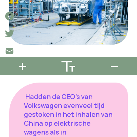
Hadden de CEO's van
Volkswagen evenveel tijd
gestoken in het inhalen van
China op elektrische
wagens als in