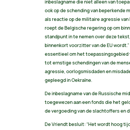
inbeslagname die niet alleen van toepas
ook op de schending van beperkende m
als reactie op de militaire agressie va
roept de Belgische regering op om bin
standpunt in te nemen over deze tekst
binnenkort voorzitter van de EU wordt.”
essentieel om het toepassingsgebied va
tot ernstige schendingen van de mens
agressie, oorlogsmisdaden en misdade
gepleegd in Oekraïne.
De inbeslagname van de Russische mi
toegewezen aan een fonds die het geld
de vergoeding van de slachtoffers en d
De Vriendt besluit: “Het wordt hoog ti