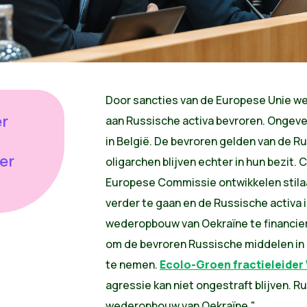
Door sancties van de Europese Unie we
er
aan Russische activa bevroren. Ongevee
in België. De bevroren gelden van de R
er
oligarchen blijven echter in hun bezit.
Europese Commissie ontwikkelen stila
verder te gaan en de Russische activa 
wederopbouw van Oekraïne te financier
om de bevroren Russische middelen in E
te nemen.
Ecolo-Groen fractieleider
agressie kan niet ongestraft blijven. 
wederopbouw van Oekraïne."