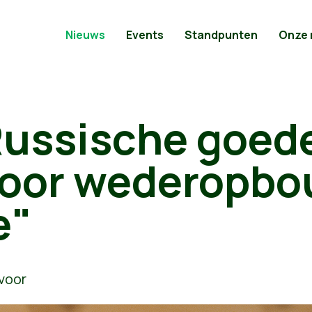
Nieuws
Events
Standpunten
Onze
ussische goede
voor wederopbo
e"
voor