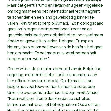
Maar dat geeft Trump en Netanyahu geen vrijgeleide
om nog maar eens het internationaal recht flagrant
te schenden en een land gewelddadig binnen te
vallen", klinkt het scherp bij Almaci. "Zo'n oorlogsdaad
gaat los in tegen het internationaal recht en de
geschiedenis leert ons ook dat het tot nog veel meer
doden en geweld kan leiden. Het gaat Trump en
Netanyahu niet om het leven van de Iraniërs, het gaat
hen om macht. En het moet nu vooral meteen halt
toegeroepen worden."
Groen wil dat de premier, als hoofd van de Belgische
regering, meteen duidelijk positie inneemt en zich
hier officieel over uitspreekt. Op die manier kan
België het voortouw nemen binnen de Europese
Unie, die eveneens luider hoort te zijn, vindt Almaci.
"Netanyahu en Trump denken dat ze zich alles
kunnen permitteren, of het nu gaat om Gaza of Iran.
Het is hoog tijd dat hen duidelijk gemaakt wordt dat