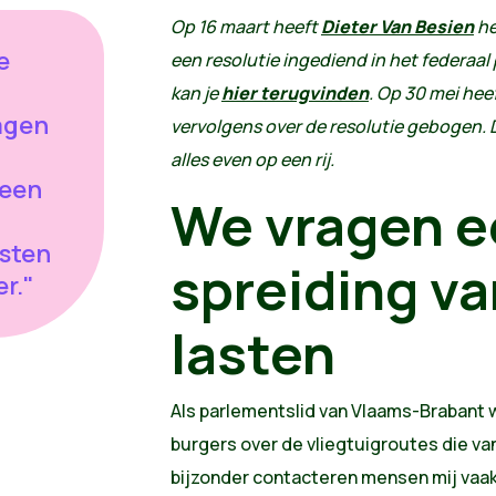
Op 16 maart heeft
Dieter Van Besien
he
e
een resolutie ingediend in het federaal
kan je
hier terugvinden
. Op 30 mei hee
agen
vervolgens over de resolutie gebogen. 
alles even op een rij.
 een
We vragen e
asten
spreiding va
r."
lasten
Als parlementslid van Vlaams-Brabant 
burgers over de vliegtuigroutes die van
bijzonder contacteren mensen mij vaak