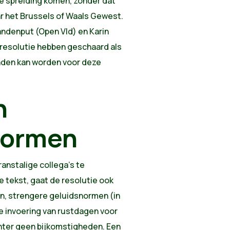
re spreiding komen, zonder dat
r het Brussels of Waals Gewest.
Vandenput (Open Vld) en Karin
e resolutie hebben geschaard als
nden kan worden voor deze
n
normen
anstalige collega's te
 tekst, gaat de resolutie ook
n, strengere geluidsnormen (in
e invoering van rustdagen voor
echter geen bijkomstigheden. Een