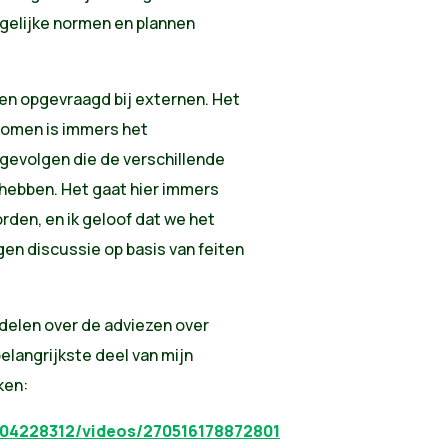
rgelijke normen en plannen
zen opgevraagd bij externen. Het
 komen is immers het
 gevolgen die de verschillende
hebben. Het gaat hier immers
rden, en ik geloof dat we het
en discussie op basis van feiten
 delen over de adviezen over
elangrijkste deel van mijn
ken:
04228312/videos/270516178872801