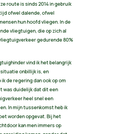
ze route is sinds 2014 in gebruik
ijd ofwel dalende, ofwel
ensen hun hoofd vliegen. In de
nde vliegtuigen, die op zich al
vliegtuigverkeer gedurende 80%
uighinder vind ik het belangrijk
tuatie onbillijk is, en
p ik de regering dan ook op om
 was duidelijk dat dit een
uigverkeer heel snel een
n. In mijn tussenkomst heb ik
moet worden opgevat. Bij het
echtdoor kan men immers op