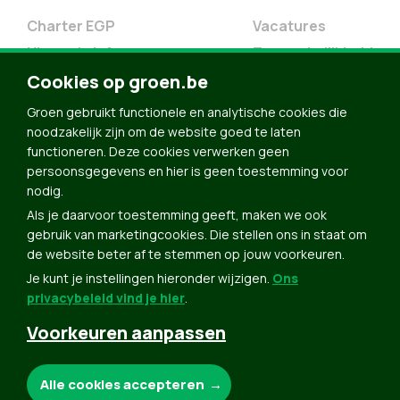
Charter EGP
Vacatures
Nieuwsbrief
Toegankelijkheid
Doe Mee
Cookies op groen.be
Contact
Groen gebruikt functionele en analytische cookies die
Groen in je buurt
noodzakelijk zijn om de website goed te laten
functioneren. Deze cookies verwerken geen
Meldpunt
persoonsgegevens en hier is geen toestemming voor
nodig.
Word lid
Als je daarvoor toestemming geeft, maken we ook
Agenda
gebruik van marketingcookies. Die stellen ons in staat om
Bekijk kalender
de website beter af te stemmen op jouw voorkeuren.
Je kunt je instellingen hieronder wijzigen.
Ons
Verleng je lidmaatschap
privacybeleid vind je hier
.
Programma oktober 2024
Voorkeuren aanpassen
Programma juni 2024
Downloads
Noodzakelijke cookies:
Alle cookies accepteren
Webshop