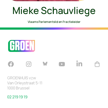
Mieke Schauvliege
Vlaams Parlementslid en Fractieleider
GROENHUIS vzw
Van Orleystraat 5-11
1000 Brussel
02 219 19 19