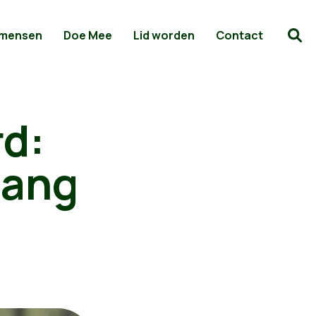
 mensen
Doe Mee
Lid worden
Contact
rd:
lang