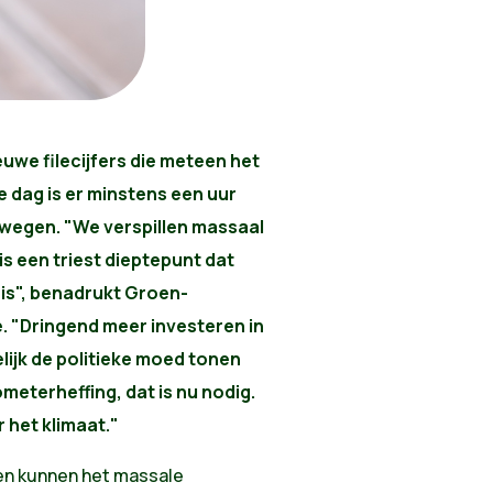
uwe filecijfers die meteen het
e dag is er minstens een uur
e wegen. "We verspillen massaal
d is een triest dieptepunt dat
 is", benadrukt Groen-
 "Dringend meer investeren in
lijk de politieke moed tonen
meterheffing, dat is nu nodig.
 het klimaat."
en kunnen het massale