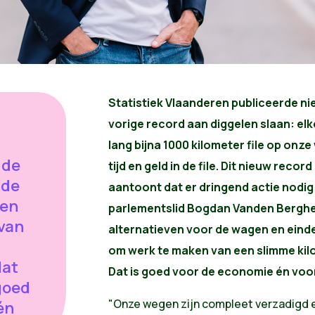
Statistiek Vlaanderen publiceerde nie
vorige record aan diggelen slaan: elk
lang bijna 1000 kilometer file op onz
 de
tijd en geld in de file. Dit nieuw recor
 de
aantoont dat er dringend actie nodig
nen
parlementslid Bogdan Vanden Berghe.
van
alternatieven voor de wagen en einde
om werk te maken van een slimme kilo
dat
Dat is goed voor de economie én voor
 goed
"Onze wegen zijn compleet verzadigd 
én