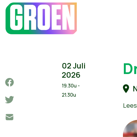
D
02 Juli
2026
19.30u -
N
21.30u
Lees