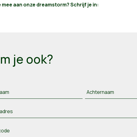
e mee aan onze dreamstorm? Schrijf je in:
m je ook?
naam
Achternaam
ladres
code