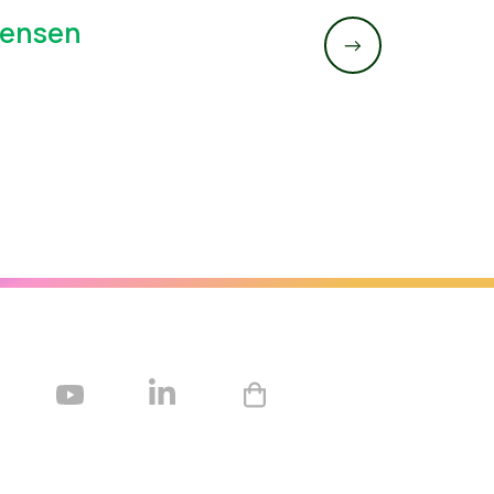
mensen
->