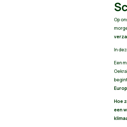
Sc
Op on
morge
verza
In de
Een me
Oekraï
begin
Europ
Hoe z
een w
klima