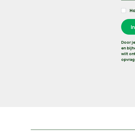
Ho
Door je
en bij
wilt o
opvrage