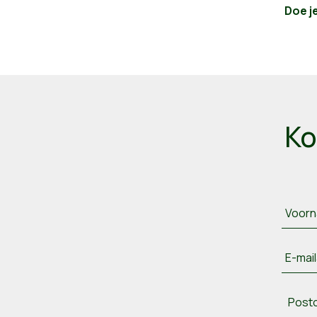
Doe j
Ko
Voor
E-mai
Post