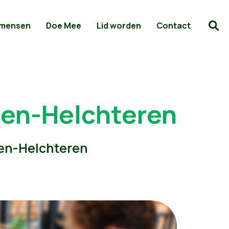
 mensen
Doe Mee
Lid worden
Contact
en-Helchteren
len-Helchteren