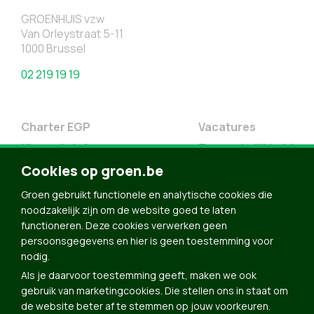
GROENHUIS vzw
Van Orleystraat 5-11
1000 Brussel
02 219 19 19
Charter EGP
Vacatures
Nieuwsbrief
Toegankelijkheid
Cookies op groen.be
Doe Mee
Contact
Groen gebruikt functionele en analytische cookies die
noodzakelijk zijn om de website goed te laten
Groen in je buurt
functioneren. Deze cookies verwerken geen
Meldpunt
persoonsgegevens en hier is geen toestemming voor
nodig.
Word lid
Als je daarvoor toestemming geeft, maken we ook
Agenda
gebruik van marketingcookies. Die stellen ons in staat om
Bekijk kalender
de website beter af te stemmen op jouw voorkeuren.