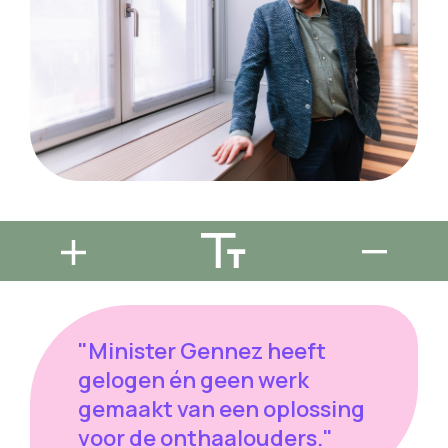
"Minister Gennez heeft
gelogen én geen werk
gemaakt van een oplossing
voor de onthaalouders."