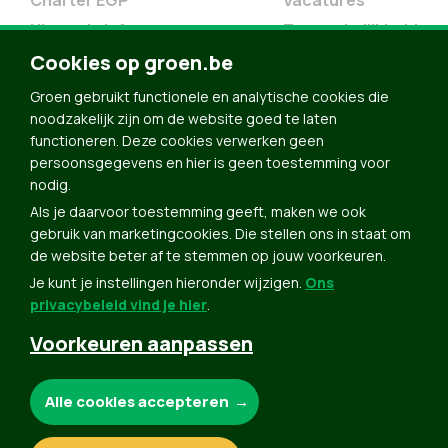
Charter EGP
Vacatures
Nieuwsbrief
Toegankelijkheid
Doe Mee
Cookies op groen.be
Contact
Groen gebruikt functionele en analytische cookies die
Groen in je buurt
noodzakelijk zijn om de website goed te laten
functioneren. Deze cookies verwerken geen
Meldpunt
persoonsgegevens en hier is geen toestemming voor
nodig.
Word lid
Als je daarvoor toestemming geeft, maken we ook
Agenda
gebruik van marketingcookies. Die stellen ons in staat om
Bekijk kalender
de website beter af te stemmen op jouw voorkeuren.
Je kunt je instellingen hieronder wijzigen.
Ons
Verleng je lidmaatschap
privacybeleid vind je hier
.
Programma oktober 2024
Voorkeuren aanpassen
Programma juni 2024
Downloads
Noodzakelijke cookies:
Alle cookies accepteren
Webshop