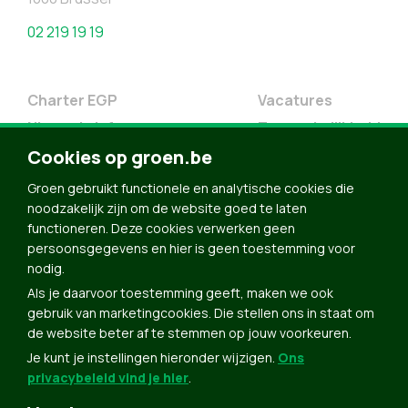
02 219 19 19
Charter EGP
Vacatures
Nieuwsbrief
Toegankelijkheid
Doe Mee
Cookies op groen.be
Contact
Groen gebruikt functionele en analytische cookies die
Groen in je buurt
noodzakelijk zijn om de website goed te laten
functioneren. Deze cookies verwerken geen
Meldpunt
persoonsgegevens en hier is geen toestemming voor
nodig.
Word lid
Als je daarvoor toestemming geeft, maken we ook
Agenda
gebruik van marketingcookies. Die stellen ons in staat om
Bekijk kalender
de website beter af te stemmen op jouw voorkeuren.
Je kunt je instellingen hieronder wijzigen.
Ons
Verleng je lidmaatschap
privacybeleid vind je hier
.
Programma oktober 2024