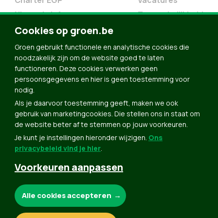
Charter EGP
Vacatures
Nieuwsbrief
Toegankelijkheid
Doe Mee
Cookies op groen.be
Contact
Groen gebruikt functionele en analytische cookies die
Groen in je buurt
noodzakelijk zijn om de website goed te laten
functioneren. Deze cookies verwerken geen
Meldpunt
persoonsgegevens en hier is geen toestemming voor
nodig.
Word lid
Als je daarvoor toestemming geeft, maken we ook
Agenda
gebruik van marketingcookies. Die stellen ons in staat om
Bekijk kalender
de website beter af te stemmen op jouw voorkeuren.
Je kunt je instellingen hieronder wijzigen.
Ons
Verleng je lidmaatschap
privacybeleid vind je hier
.
Programma oktober 2024
Voorkeuren aanpassen
Programma juni 2024
Downloads
Noodzakelijke cookies:
Alle cookies accepteren
Webshop