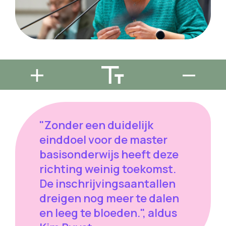
"Zonder een duidelijk
einddoel voor de master
basisonderwijs heeft deze
richting weinig toekomst.
De inschrijvingsaantallen
dreigen nog meer te dalen
en leeg te bloeden.", aldus