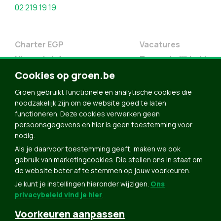
02 219 19 19
Charter EGP
Vacatures
Nieuwsbrief
Toegankelijkheid
Cookies op groen.be
Doe Mee
Contact
Groen gebruikt functionele en analytische cookies die
noodzakelijk zijn om de website goed te laten
Groen in je buurt
functioneren. Deze cookies verwerken geen
Meldpunt
persoonsgegevens en hier is geen toestemming voor
nodig.
Word lid
Als je daarvoor toestemming geeft, maken we ook
Agenda
gebruik van marketingcookies. Die stellen ons in staat om
Bekijk kalender
de website beter af te stemmen op jouw voorkeuren.
Je kunt je instellingen hieronder wijzigen.
Ons
Verleng je lidmaatschap
privacybeleid vind je hier
.
Programma oktober 2024
Voorkeuren aanpassen
Programma juni 2024