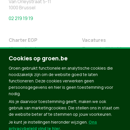
Van Orleystraat 5-11
1000 Brussel
02 219 19 19
Charter EGP
Vacatures
Nieuwsbrief
Toegankelijkheid
Cookies op groen.be
Doe Mee
Contact
Groen gebruikt functionele en analytische cookies die
noodzakelijk zijn om de website goed te laten
Groen in je buurt
functioneren. Deze cookies verwerken geen
Meldpunt
persoonsgegevens en hier is geen toestemming voor
nodig.
Word lid
Als je daarvoor toestemming geeft, maken we ook
Agenda
gebruik van marketingcookies. Die stellen ons in staat om
Bekijk kalender
de website beter af te stemmen op jouw voorkeuren.
Je kunt je instellingen hieronder wijzigen.
Ons
Verleng je lidmaatschap
privacybeleid vind je hier
.