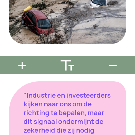
"Industrie en investeerders
kijken naar ons om de
richting te bepalen, maar
dit signaal ondermijnt de
zekerheid die zij nodig