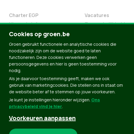
Charter EGP
Vacatures
Nieuwsbrief
Toegankelijkheid
Cookies op groen.be
Doe Mee
Contact
Groen gebruikt functionele en analytische cookies die
noodzakelijk zijn om de website goed te laten
Groen in je buurt
functioneren. Deze cookies verwerken geen
Meldpunt
persoonsgegevens en hier is geen toestemming voor
nodig.
Word lid
Als je daarvoor toestemming geeft, maken we ook
Agenda
gebruik van marketingcookies. Die stellen ons in staat om
Bekijk kalender
de website beter af te stemmen op jouw voorkeuren.
Je kunt je instellingen hieronder wijzigen.
Ons
Verleng je lidmaatschap
privacybeleid vind je hier
.
Programma oktober 2024
Voorkeuren aanpassen
Programma juni 2024
Downloads
Noodzakelijke cookies: