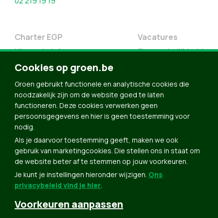
02 219 19 19
Charter EGP
Vacatures
Nieuwsbrief
Toegankelijkheid
Cookies op groen.be
Doe Mee
Contact
Groen gebruikt functionele en analytische cookies die
noodzakelijk zijn om de website goed te laten
Groen in je buurt
functioneren. Deze cookies verwerken geen
Meldpunt
persoonsgegevens en hier is geen toestemming voor
nodig.
Word lid
Als je daarvoor toestemming geeft, maken we ook
Agenda
gebruik van marketingcookies. Die stellen ons in staat om
Bekijk kalender
de website beter af te stemmen op jouw voorkeuren.
Je kunt je instellingen hieronder wijzigen.
Ons
Verleng je lidmaatschap
privacybeleid vind je hier
.
Programma oktober 2024
Voorkeuren aanpassen
Programma juni 2024