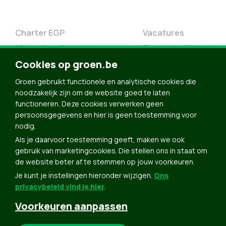
Charter EGP
Vacatures
Nieuwsbrief
Toegankelijkheid
Cookies op groen.be
Doe Mee
Contact
Groen gebruikt functionele en analytische cookies die
noodzakelijk zijn om de website goed te laten
Groen in je buurt
functioneren. Deze cookies verwerken geen
Meldpunt
persoonsgegevens en hier is geen toestemming voor
nodig.
Word lid
Als je daarvoor toestemming geeft, maken we ook
Agenda
gebruik van marketingcookies. Die stellen ons in staat om
Bekijk kalender
de website beter af te stemmen op jouw voorkeuren.
Je kunt je instellingen hieronder wijzigen.
Ons
Verleng je lidmaatschap
privacybeleid vind je hier
.
Programma oktober 2024
Voorkeuren aanpassen
Programma juni 2024
Downloads