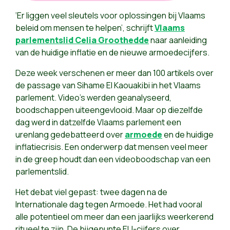
‘Er liggen veel sleutels voor oplossingen bij Vlaams
beleid om mensen te helpen’, schrijft
Vlaams
parlementslid Celia Groothedde
naar aanleiding
van de huidige inflatie en de nieuwe armoedecijfers.
Deze week verschenen er meer dan 100 artikels over
de passage van Sihame El Kaouakibi in het Vlaams
parlement. Video’s werden geanalyseerd,
boodschappen uiteengevlooid. Maar op diezelfde
dag werd in datzelfde Vlaams parlement een
urenlang gedebatteerd over
armoede
en de huidige
inflatiecrisis. Een onderwerp dat mensen veel meer
in de greep houdt dan een videoboodschap van een
parlementslid.
Het debat viel gepast: twee dagen na de
Internationale dag tegen Armoede. Het had vooral
alle potentieel om meer dan een jaarlijks weerkerend
ritueel te zijn. De bijgepunte EU-cijfers over