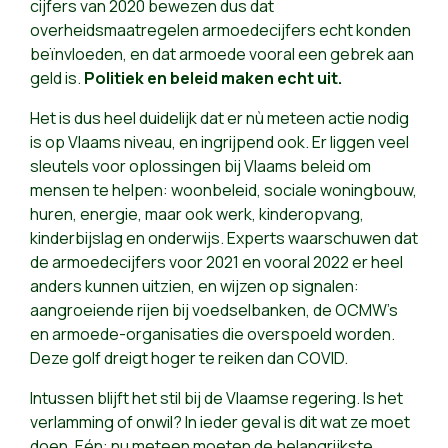
cijfers van 2020 bewezen dus dat
overheidsmaatregelen armoedecijfers echt konden
beïnvloeden, en dat armoede vooral een gebrek aan
geld is.
Politiek en beleid maken echt uit.
Het is dus heel duidelijk dat er nù meteen actie nodig
is op Vlaams niveau, en ingrijpend ook. Er liggen veel
sleutels voor oplossingen bij Vlaams beleid om
mensen te helpen: woonbeleid, sociale woningbouw,
huren, energie, maar ook werk, kinderopvang,
kinderbijslag en onderwijs. Experts waarschuwen dat
de armoedecijfers voor 2021 en vooral 2022 er heel
anders kunnen uitzien, en wijzen op signalen:
aangroeiende rijen bij voedselbanken, de OCMW’s
en armoede-organisaties die overspoeld worden.
Deze golf dreigt hoger te reiken dan COVID.
Intussen blijft het stil bij de Vlaamse regering. Is het
verlamming of onwil? In ieder geval is dit wat ze moet
doen. Eén: nu meteen moeten de belangrijkste