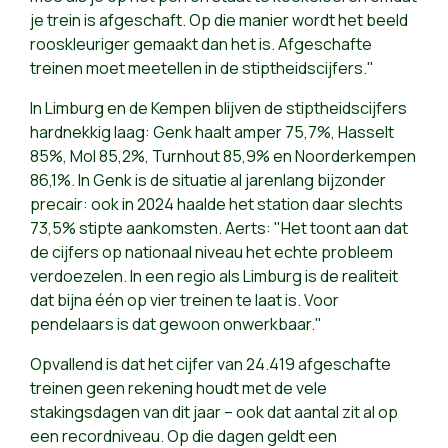
je trein is afgeschaft. Op die manier wordt het beeld
rooskleuriger gemaakt dan het is. Afgeschafte
treinen moet meetellen in de stiptheidscijfers."
In Limburg en de Kempen blijven de stiptheidscijfers
hardnekkig laag: Genk haalt amper 75,7%, Hasselt
85%, Mol 85,2%, Turnhout 85,9% en Noorderkempen
86,1%. In Genk is de situatie al jarenlang bijzonder
precair: ook in 2024 haalde het station daar slechts
73,5% stipte aankomsten. Aerts: "Het toont aan dat
de cijfers op nationaal niveau het echte probleem
verdoezelen. In een regio als Limburg is de realiteit
dat bijna één op vier treinen te laat is. Voor
pendelaars is dat gewoon onwerkbaar."
Opvallend is dat het cijfer van 24.419 afgeschafte
treinen geen rekening houdt met de vele
stakingsdagen van dit jaar – ook dat aantal zit al op
een recordniveau. Op die dagen geldt een