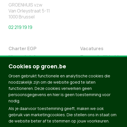
GROENHUIS vzw
Van Orleystraat 5-11
1000 Brussel
02 219 19 19
Charter EGP
Vacatures
Nieuwsbrief
Toegankelijkheid
Cookies op groen.be
Doe Mee
Contact
Groen gebruikt functionele en analytische cookies die
noodzakelijk zijn om de website goed te laten
Groen in je buurt
functioneren. Deze cookies verwerken geen
Meldpunt
persoonsgegevens en hier is geen toestemming voor
nodig.
Word lid
Als je daarvoor toestemming geeft, maken we ook
Agenda
gebruik van marketingcookies. Die stellen ons in staat om
Bekijk kalender
de website beter af te stemmen op jouw voorkeuren.