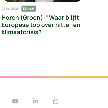
28 juli 2026
Klimaat
Horch (Groen): "Waar blijft
Europese top over hitte- en
klimaatcrisis?"