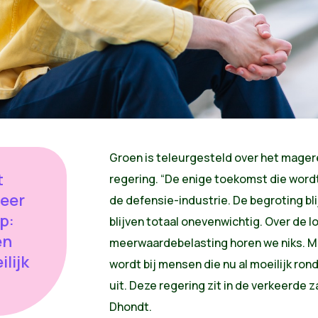
Groen is teleurgesteld over het mager
t
regering. “De enige toekomst die word
weer
de defensie-industrie. De begroting bl
p:
blijven totaal onevenwichtig. Over de l
en
meerwaardebelasting horen we niks. M
lijk
wordt bij mensen die nu al moeilijk ro
uit. Deze regering zit in de verkeerde za
Dhondt.