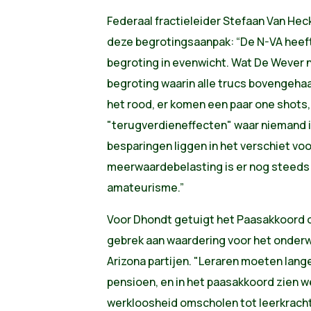
Federaal fractieleider Stefaan Van He
deze begrotingsaanpak: “De N-VA hee
begroting in evenwicht. Wat De Wever 
begroting waarin alle trucs bovengeha
het rood, er komen een paar one shots, 
"terugverdieneffecten" waar niemand i
besparingen liggen in het verschiet vo
meerwaardebelasting is er nog steeds 
amateurisme.”
Voor Dhondt getuigt het Paasakkoord o
gebrek aan waardering voor het onderwi
Arizona partijen. "Leraren moeten lang
pensioen, en in het paasakkoord zien w
werkloosheid omscholen tot leerkracht 