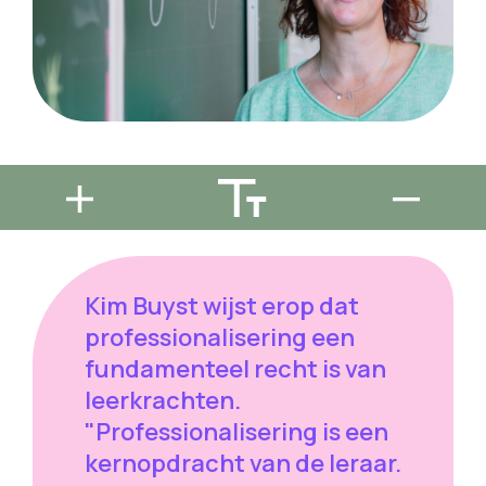
Kim Buyst wijst erop dat
professionalisering een
fundamenteel recht is van
leerkrachten.
"Professionalisering is een
kernopdracht van de leraar.