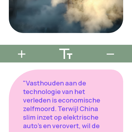
"Vasthouden aan de
technologie van het
verleden is economische
zelfmoord. Terwijl China
slim inzet op elektrische
auto's en verovert, wil de