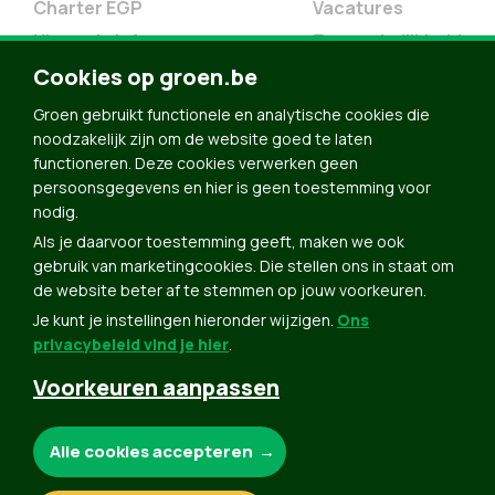
Charter EGP
Vacatures
Nieuwsbrief
Toegankelijkheid
Cookies op groen.be
Doe Mee
Contact
Groen gebruikt functionele en analytische cookies die
noodzakelijk zijn om de website goed te laten
Groen in je buurt
functioneren. Deze cookies verwerken geen
Meldpunt
persoonsgegevens en hier is geen toestemming voor
nodig.
Word lid
Als je daarvoor toestemming geeft, maken we ook
Agenda
gebruik van marketingcookies. Die stellen ons in staat om
Bekijk kalender
de website beter af te stemmen op jouw voorkeuren.
Je kunt je instellingen hieronder wijzigen.
Ons
Verleng je lidmaatschap
privacybeleid vind je hier
.
Programma oktober 2024
Voorkeuren aanpassen
Programma juni 2024
Downloads
Noodzakelijke cookies:
Alle cookies accepteren
Webshop