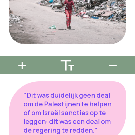
"Dit was duidelijk geen deal
om de Palestijnen te helpen
of om Israël sancties op te
leggen: dit was een deal om
de regering te redden."