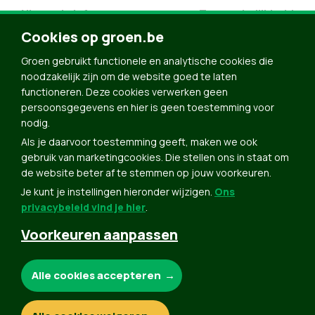
Nieuwsbrief
Toegankelijkheid
Cookies op groen.be
Doe Mee
Contact
Groen gebruikt functionele en analytische cookies die
noodzakelijk zijn om de website goed te laten
Groen in je buurt
functioneren. Deze cookies verwerken geen
Meldpunt
persoonsgegevens en hier is geen toestemming voor
nodig.
Word lid
Als je daarvoor toestemming geeft, maken we ook
Agenda
gebruik van marketingcookies. Die stellen ons in staat om
Bekijk kalender
de website beter af te stemmen op jouw voorkeuren.
Je kunt je instellingen hieronder wijzigen.
Ons
Verleng je lidmaatschap
privacybeleid vind je hier
.
Programma oktober 2024
Voorkeuren aanpassen
Programma juni 2024
Downloads
Noodzakelijke cookies:
Alle cookies accepteren
Webshop
Analytische cookies: