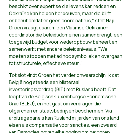
beschikt over expertise die levens kan redden en
Oekraïne kan helpen herbouwen, maar die blijft
onbenut omdat er geen coördinatie is," stelt Naji.
Groen vraagt daarom een Vlaamse Oekraïne-
coördinator die beleidsdomeinen samenbrengt, een
toegewijd budget voor wederopbouw beheert en
samenwerkt met andere beleidsniveaus. "We
moeten stoppen met ad hoc symboliek en overgaan
tot structurele, effectieve steun."
Tot slot vindt Groen het verder onwaarschijnlijk dat
België nog steeds een bilateraal
investeringsverdrag (BIT) met Rusland heeft. Dat
loopt via de Belgisch-Luxemburgse Economische
Unie (BLEU), en het gaat om verdragen die
oligarchen en staatsbedrijven beschermen. Via
arbitragepanels kan Rusland miljarden van ons land
eisen als compensatie voor sancties, een zwaard
van Damocles boven elke poging om bevroren