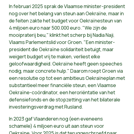
In februari 2025 sprak de Vlaamse minister-president
nog over het belang van steun aan Oekraïne, maar in
de feiten zakte het budget voor Oekraïnesteun van
4 miljoen euro naar 500.000 euro. "We zijn de
mooipraterij beu," klinkt het scherp bij Nadia Naji,
Vlaams Parlementslid voor Groen. "Een minister-
president die Oekraïne solidariteit betuigt, maar
weigert budget vrij te maken, verliest elke
geloofwaardigheid. Oekraïne heeft geen speeches
nodig, maar concrete hulp." Daarom roept Groen via
een resolutie op tot een ambitieus Oekraïneplan met
substantieel meer financiële steun, een Vlaamse
Oekraïne-coördinator, een heroriëntatie van het
defensiefonds en de stopzetting van het bilaterale
investeringsverdrag met Rusland.
In 2023 gaf Vlaanderen nog (een eveneens
schamele) 4 miljoen euro uit aan steun voor
Oekraïne. Voor 2025 is dat teruggeschroefd naar