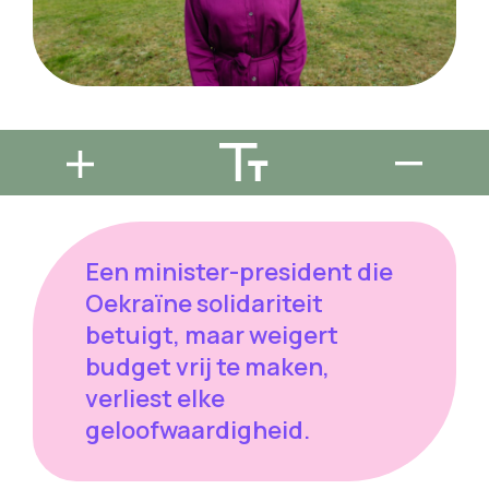
Een minister-president die
Oekraïne solidariteit
betuigt, maar weigert
budget vrij te maken,
verliest elke
geloofwaardigheid.