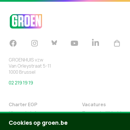
GROENHUIS vzw
Van Orleystraat 5-11
1000 Brussel
02 219 19 19
Charter EGP
Vacatures
Nieuwsbrief
Toegankelijkheid
Doe Mee
Cookies op groen.be