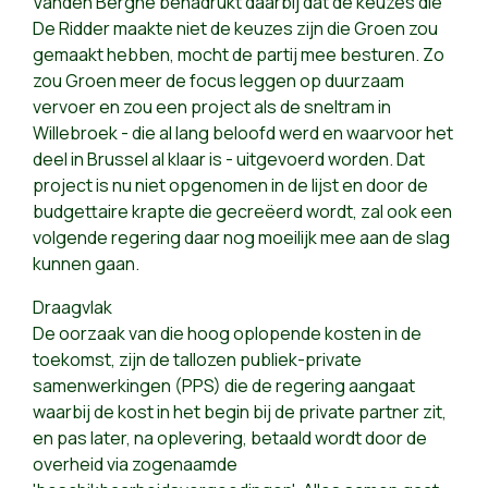
Vanden Berghe benadrukt daarbij dat de keuzes die
De Ridder maakte niet de keuzes zijn die Groen zou
gemaakt hebben, mocht de partij mee besturen. Zo
zou Groen meer de focus leggen op duurzaam
vervoer en zou een project als de sneltram in
Willebroek - die al lang beloofd werd en waarvoor het
deel in Brussel al klaar is - uitgevoerd worden. Dat
project is nu niet opgenomen in de lijst en door de
budgettaire krapte die gecreëerd wordt, zal ook een
volgende regering daar nog moeilijk mee aan de slag
kunnen gaan.
Draagvlak
De oorzaak van die hoog oplopende kosten in de
toekomst, zijn de tallozen publiek-private
samenwerkingen (PPS) die de regering aangaat
waarbij de kost in het begin bij de private partner zit,
en pas later, na oplevering, betaald wordt door de
overheid via zogenaamde