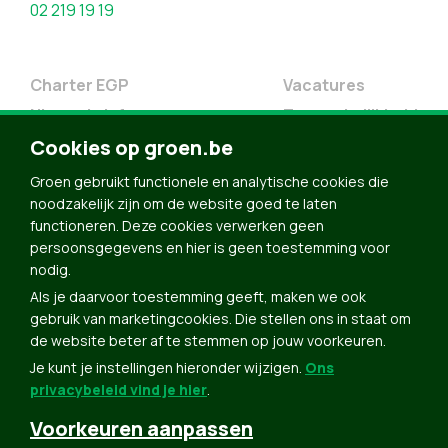
02 219 19 19
Charter EGP
Vacatures
Nieuwsbrief
Toegankelijkheid
Cookies op groen.be
Doe Mee
Contact
Groen gebruikt functionele en analytische cookies die
noodzakelijk zijn om de website goed te laten
Groen in je buurt
functioneren. Deze cookies verwerken geen
Meldpunt
persoonsgegevens en hier is geen toestemming voor
nodig.
Word lid
Als je daarvoor toestemming geeft, maken we ook
Agenda
gebruik van marketingcookies. Die stellen ons in staat om
Bekijk kalender
de website beter af te stemmen op jouw voorkeuren.
Je kunt je instellingen hieronder wijzigen.
Ons
Verleng je lidmaatschap
privacybeleid vind je hier
.
Programma oktober 2024
Voorkeuren aanpassen
Programma juni 2024