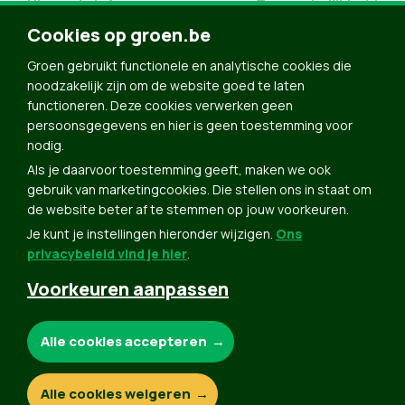
Nieuwsbrief
Toegankelijkheid
Cookies op groen.be
Doe Mee
Contact
Groen gebruikt functionele en analytische cookies die
noodzakelijk zijn om de website goed te laten
Groen in je buurt
functioneren. Deze cookies verwerken geen
Meldpunt
persoonsgegevens en hier is geen toestemming voor
nodig.
Word lid
Als je daarvoor toestemming geeft, maken we ook
Agenda
gebruik van marketingcookies. Die stellen ons in staat om
Bekijk kalender
de website beter af te stemmen op jouw voorkeuren.
Je kunt je instellingen hieronder wijzigen.
Ons
Verleng je lidmaatschap
privacybeleid vind je hier
.
Programma oktober 2024
Voorkeuren aanpassen
Programma juni 2024
Downloads
Noodzakelijke cookies:
Alle cookies accepteren
Webshop
Analytische cookies:
Alle cookies weigeren