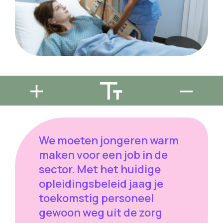
We moeten jongeren warm
maken voor een job in de
sector. Met het huidige
opleidingsbeleid jaag je
toekomstig personeel
gewoon weg uit de zorg