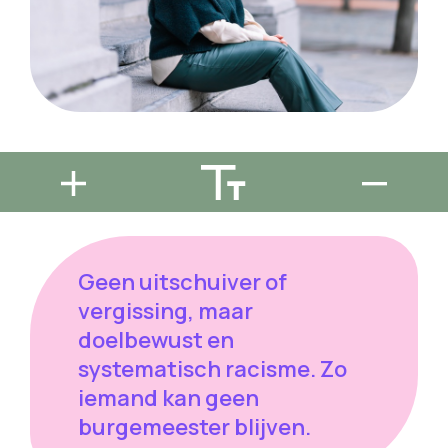
Geen uitschuiver of
vergissing, maar
doelbewust en
systematisch racisme. Zo
iemand kan geen
burgemeester blijven.