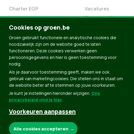
Charter EGP
Vacatures
Nieuwsbrief
Toegankelijkheid
Doe Mee
Cookies op groen.be
Contact
Groen gebruikt functionele en analytische cookies die
Groen in je buurt
noodzakelijk zijn om de website goed te laten
functioneren. Deze cookies verwerken geen
Meldpunt
persoonsgegevens en hier is geen toestemming voor
nodig.
Word lid
Als je daarvoor toestemming geeft, maken we ook
Agenda
gebruik van marketingcookies. Die stellen ons in staat om
Bekijk kalender
de website beter af te stemmen op jouw voorkeuren.
Je kunt je instellingen hieronder wijzigen.
Ons
Verleng je lidmaatschap
privacybeleid vind je hier
.
Programma oktober 2024
Voorkeuren aanpassen
Programma juni 2024
Downloads
Noodzakelijke cookies:
Alle cookies accepteren
Webshop