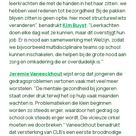
leerkrachten die met de handen in het haar zitten: we
hebben veel redenen tot bezorgdheid. Bij de pakken
blijven zitten is geen optie, hier moet structureel iets
veranderen", benadrukt
Kim Buyst
. "Leerkachten
doen elke dag wat ze kunnen, maar dit overstijgt hun
job. Er is nood aan samenwerking met Welzijn, zodat
we bijvoorbeeld multidisciplinaire teams op school
kunnen inschakelen, die helpen bij de grote nood aan
zorg en omkadering die er overduidelijk is."
Jeremie Vaneeckhout
wijst erop dat jongeren die
gedragsproblemen vertonen vaak met veel meer
worstelen. "De mentale gezondheid bij jongeren
staat onder druk terwijl het op hulp vaak maanden
wachten is. Problematieken die klein beginnen
worden zo steeds erger, waardoor het gedrag op
school ook steeds erger wordt. Die vicieuze cirkel
moeten we doorbreken." Vaneeckhout benadrukt
dat versterking van CLB's een eerste broodnodige