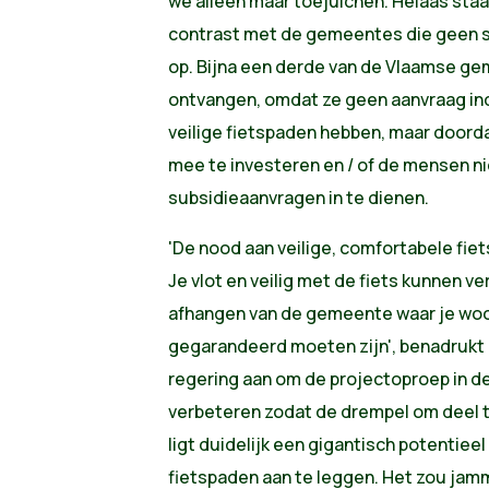
we alleen maar toejuichen. Helaas staa
contrast met de gemeentes die geen s
op. Bijna een derde van de Vlaamse ge
ontvangen, omdat ze geen aanvraag indi
veilige fietspaden hebben, maar doorda
mee te investeren en / of de mensen n
subsidieaanvragen in te dienen.
'De nood aan veilige, comfortabele fiet
Je vlot en veilig met de fiets kunnen v
afhangen van de gemeente waar je woo
gegarandeerd moeten zijn', benadrukt 
regering aan om de projectoproep in d
verbeteren zodat de drempel om deel t
ligt duidelijk een gigantisch potentie
fietspaden aan te leggen. Het zou jamme