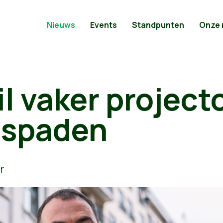
Nieuws
Events
Standpunten
Onze
l vaker project
etspaden
r