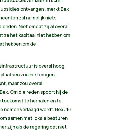
n de succesverhalen in schril
ubsidies ontvangen', merkt Bex
meenten zal namelijk niets
enden. Niet omdat zij al overal
t ze het kapitaal niet hebben om
iet hebben om de
sinfrastructuur is overal hoog.
erplaatsen zou niet mogen
nt, maar zou overal
Bex. Om die reden spoort hij de
e toekomst te herhalen én te
e nemen verlaagd wordt. Bex: 'Er
el om samen met lokale besturen
r zijn als de regering dat niet