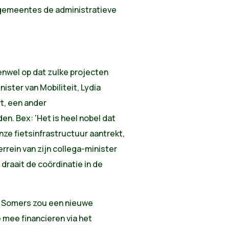
gemeentes de administratieve
nwel op dat zulke projecten
ster van Mobiliteit, Lydia
t, een ander
n. Bex: 'Het is heel nobel dat
nze fietsinfrastructuur aantrekt,
rrein van zijn collega-minister
draait de coördinatie in de
er Somers zou een nieuwe
 mee financieren via het