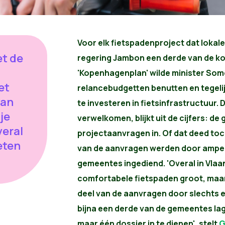
Voor elk fietspadenproject dat lokal
et de
regering Jambon een derde van de ko
'Kopenhagenplan' wilde minister So
et
relancebudgetten benutten en tegeli
van
te investeren in fietsinfrastructuur. 
je
verwelkomen, blijkt uit de cijfers: d
veral
projectaanvragen in. Of dat deed toc
eten
van de aanvragen werden door amper
gemeentes ingediend. 'Overal in Vlaan
comfortabele fietspaden groot, maa
deel van de aanvragen door slechts
bijna een derde van de gemeentes lag
maar één dossier in te dienen', stelt
G