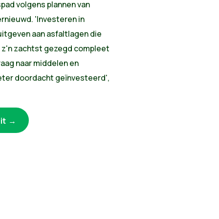
spad volgens plannen van
rnieuwd. 'Investeren in
uitgeven aan asfaltlagen die
 z'n zachtst gezegd compleet
 vraag naar middelen en
eter doordacht geïnvesteerd',
it