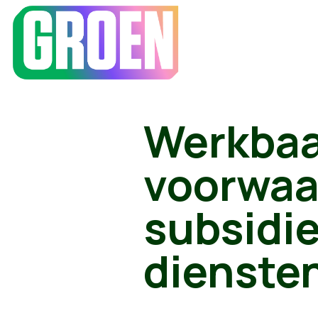
Werkbaa
voorwaa
subsidi
dienste