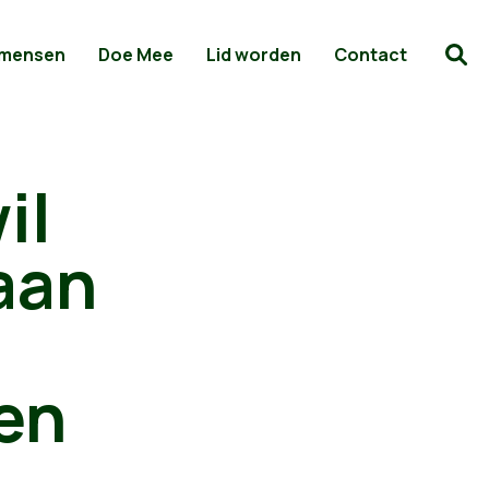
 mensen
Doe Mee
Lid worden
Contact
il
aan
en