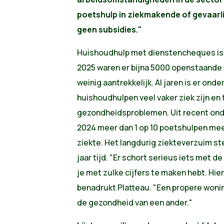
poetshulp in ziekmakende of gevaar
geen subsidies."
Huishoudhulp met dienstencheques is 
2025 waren er bijna 5000 openstaande 
weinig aantrekkelijk. Al jaren is er ond
huishoudhulpen veel vaker ziek zijn e
gezondheidsproblemen. Uit recent onde
2024 meer dan 1 op 10 poetshulpen meer
ziekte. Het langdurig ziekteverzuim st
jaar tijd. "Er schort serieus iets met d
je met zulke cijfers te maken hebt. Hie
benadrukt Platteau. "Een propere woni
de gezondheid van een ander."