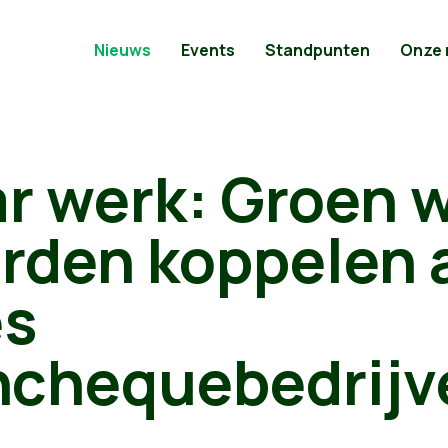
Nieuws
Events
Standpunten
Onze
r werk: Groen w
rden koppelen 
es
nchequebedrijv