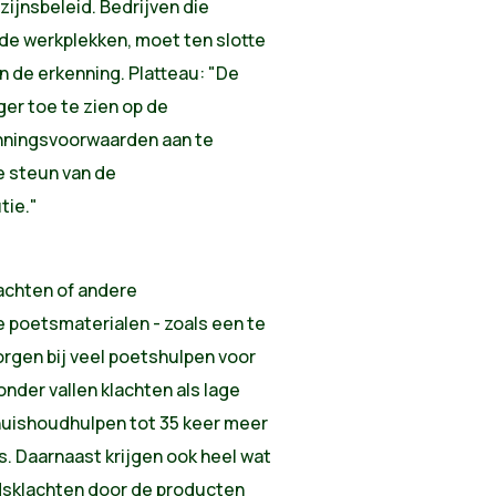
ijnsbeleid. Bedrijven die
nde werkplekken, moet ten slotte
n de erkenning. Platteau: "De
er toe te zien op de
nningsvoorwaarden aan te
e steun van de
tie."
achten of andere
poetsmaterialen - zoals een te
orgen bij veel poetshulpen voor
der vallen klachten als lage
 huishoudhulpen tot 35 keer meer
 Daarnaast krijgen ook heel wat
sklachten door de producten