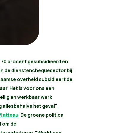
r 70 procent gesubsidieerd en
in de dienstenchequesector bij
laamse overheid subsidieert de
jaar. Het is voor ons een
eilig en werkbaar werk
 allesbehalve het geval",
Platteau
. De groene politica
d om de
te verbeteren. "Werkt een