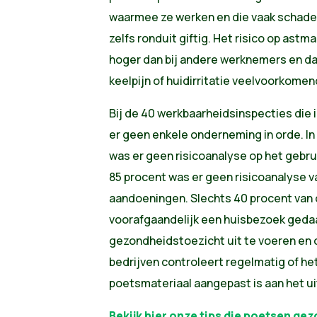
waarmee ze werken en die vaak schadeli
zelfs ronduit giftig. Het risico op astm
hoger dan bij andere werknemers en daa
keelpijn of huidirritatie veelvoorkomen
Bij de 40 werkbaarheidsinspecties die
er geen enkele onderneming in orde. In
was er geen risicoanalyse op het gebru
85 procent was er geen risicoanalyse 
aandoeningen. Slechts 40 procent van 
voorafgaandelijk een huisbezoek geda
gezondheidstoezicht uit te voeren en 
bedrijven controleert regelmatig of he
poetsmateriaal aangepast is aan het ui
Bekijk hier onze tips die poetsen ge