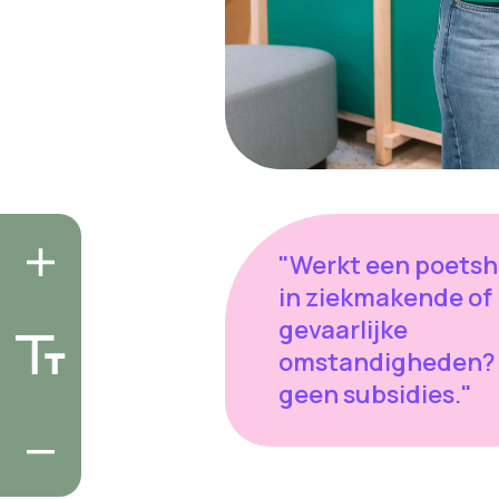
"Werkt een poetsh
in ziekmakende of
gevaarlijke
omstandigheden?
geen subsidies."