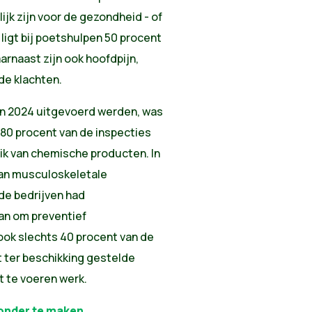
jk zijn voor de gezondheid - of
a ligt bij poetshulpen 50 procent
rnaast zijn ook hoofdpijn,
de klachten.
 in 2024 uitgevoerd werden, was
 80 procent van de inspecties
ik van chemische producten. In
van musculoskeletale
de bedrijven had
an om preventief
ook slechts 40 procent van de
t ter beschikking gestelde
t te voeren werk.
zonder te maken