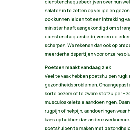
dienstenchequebedrijven over hun welz
nalaten in te zetten op veilige en gezo
ook kunnen leiden tot een intrekking va
minister heeft aangekondigd om streng
dienstenchequesbedrijven en de erke
scherpen. We rekenen dan ook op bred
meerderheidspartijen voor onze resolu
Poetsen maakt vandaag ziek
Veel te vaak hebben poetshulpen rugkl
gezondheidsproblemen. Onaangepaste 
korte bezem of te zware stofzuiger - z
musculoskeletale aandoeningen. Daaron
rugpijn of nekpijn, aandoeningen waar
kans op hebben dan andere werknemers.
poetshulpen te maken met gezondheid