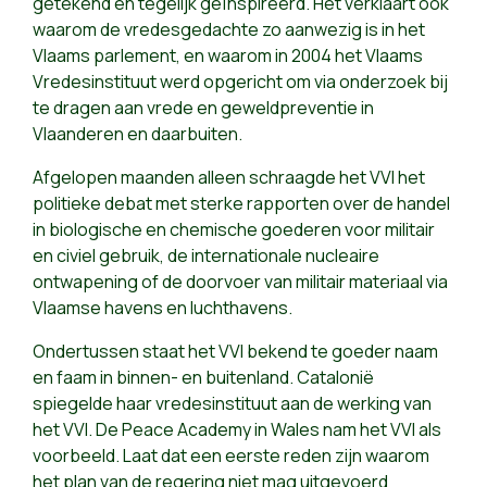
getekend en tegelijk geïnspireerd. Het verklaart ook
waarom de vredesgedachte zo aanwezig is in het
Vlaams parlement, en waarom in 2004 het Vlaams
Vredesinstituut werd opgericht om via onderzoek bij
te dragen aan vrede en geweldpreventie in
Vlaanderen en daarbuiten.
Afgelopen maanden alleen schraagde het VVI het
politieke debat met sterke rapporten over de handel
in biologische en chemische goederen voor militair
en civiel gebruik, de internationale nucleaire
ontwapening of de doorvoer van militair materiaal via
Vlaamse havens en luchthavens.
Ondertussen staat het VVI bekend te goeder naam
en faam in binnen- en buitenland. Catalonië
spiegelde haar vredesinstituut aan de werking van
het VVI. De Peace Academy in Wales nam het VVI als
voorbeeld. Laat dat een eerste reden zijn waarom
het plan van de regering niet mag uitgevoerd