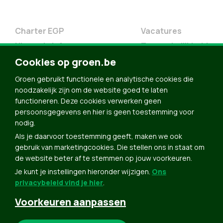
Charter EGP
Vacatures
Nieuwsbrief
Toegankelijkheid
Doe Mee
Cookies op groen.be
Contact
Groen gebruikt functionele en analytische cookies die
Groen in je buurt
noodzakelijk zijn om de website goed te laten
functioneren. Deze cookies verwerken geen
Meldpunt
persoonsgegevens en hier is geen toestemming voor
nodig.
Word lid
Als je daarvoor toestemming geeft, maken we ook
Agenda
gebruik van marketingcookies. Die stellen ons in staat om
Bekijk kalender
de website beter af te stemmen op jouw voorkeuren.
Je kunt je instellingen hieronder wijzigen.
Ons
Verleng je lidmaatschap
privacybeleid vind je hier
.
Programma oktober 2024
Voorkeuren aanpassen
Programma juni 2024
Downloads