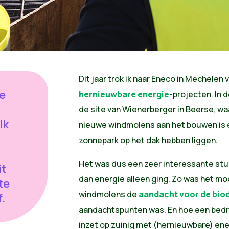
Dit jaar trok ik naar Eneco in Mechelen v
e
hernieuwbare energie
-projecten. In 
de site van Wienerberger in Beerse, 
lk
nieuwe windmolens aan het bouwen is e
zonnepark op het dak hebben liggen.
Het was dus een zeer interessante stu
it
dan energie alleen ging. Zo was het mo
te
windmolens de
aandacht voor de biod
f.
aandachtspunten was. En hoe een bedrij
inzet op zuinig met (hernieuwbare) en