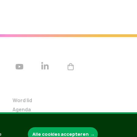
Word lid
Agenda
Bekijk kalender
Verleng je lidmaatschap
Alle cookies accepteren
e