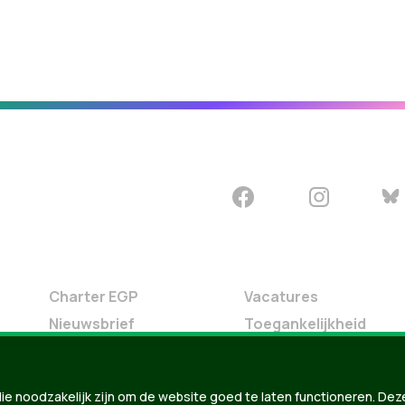
Charter EGP
Vacatures
Nieuwsbrief
Toegankelijkheid
Doe Mee
Contact
ie noodzakelijk zijn om de website goed te laten functioneren. Dez