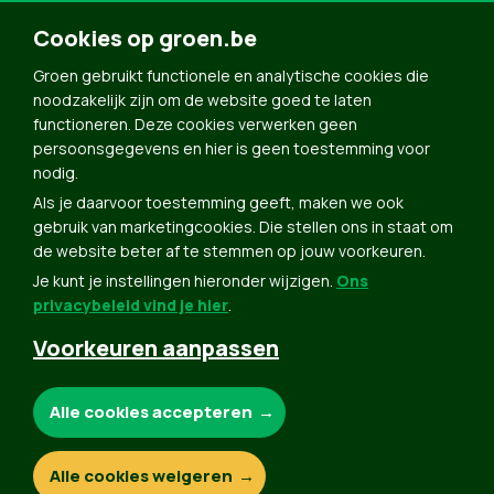
Nieuwsbrief
Toegankelijkheid
Cookies op groen.be
Doe Mee
Contact
Groen gebruikt functionele en analytische cookies die
noodzakelijk zijn om de website goed te laten
Groen in je buurt
functioneren. Deze cookies verwerken geen
Meldpunt
persoonsgegevens en hier is geen toestemming voor
nodig.
Word lid
Als je daarvoor toestemming geeft, maken we ook
Agenda
gebruik van marketingcookies. Die stellen ons in staat om
Bekijk kalender
de website beter af te stemmen op jouw voorkeuren.
Je kunt je instellingen hieronder wijzigen.
Ons
Verleng je lidmaatschap
privacybeleid vind je hier
.
Programma oktober 2024
Voorkeuren aanpassen
Programma juni 2024
Downloads
Noodzakelijke cookies:
Alle cookies accepteren
Webshop
Analytische cookies:
Alle cookies weigeren