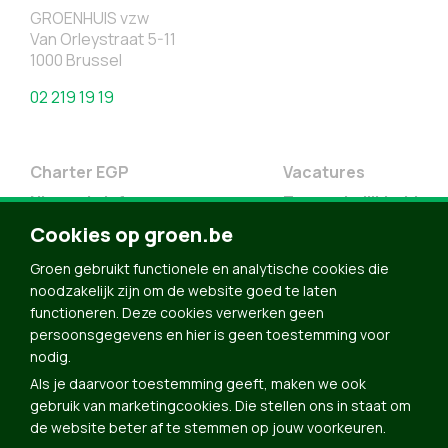
GROENHUIS vzw
Van Orleystraat 5-11
1000 Brussel
02 219 19 19
Charter EGP
Vacatures
Nieuwsbrief
Toegankelijkheid
Cookies op groen.be
Doe Mee
Contact
Groen gebruikt functionele en analytische cookies die
noodzakelijk zijn om de website goed te laten
Groen in je buurt
functioneren. Deze cookies verwerken geen
Meldpunt
persoonsgegevens en hier is geen toestemming voor
nodig.
Word lid
Als je daarvoor toestemming geeft, maken we ook
Agenda
gebruik van marketingcookies. Die stellen ons in staat om
Bekijk kalender
de website beter af te stemmen op jouw voorkeuren.