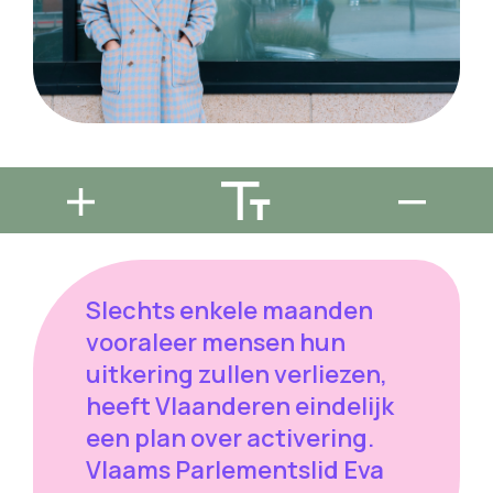
Slechts enkele maanden
vooraleer mensen hun
uitkering zullen verliezen,
heeft Vlaanderen eindelijk
een plan over activering.
Vlaams Parlementslid Eva