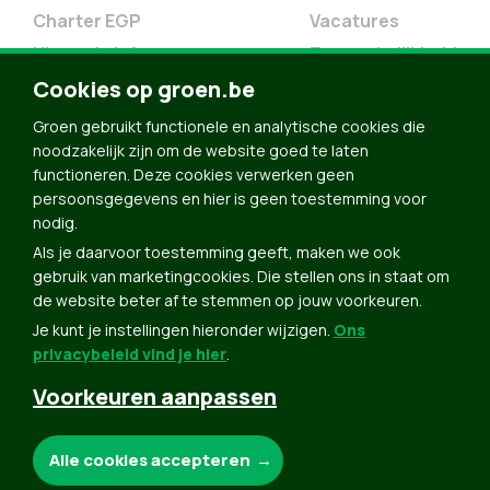
Charter EGP
Vacatures
Nieuwsbrief
Toegankelijkheid
Cookies op groen.be
Doe Mee
Contact
Groen gebruikt functionele en analytische cookies die
noodzakelijk zijn om de website goed te laten
Groen in je buurt
functioneren. Deze cookies verwerken geen
Meldpunt
persoonsgegevens en hier is geen toestemming voor
nodig.
Word lid
Als je daarvoor toestemming geeft, maken we ook
Agenda
gebruik van marketingcookies. Die stellen ons in staat om
Bekijk kalender
de website beter af te stemmen op jouw voorkeuren.
Je kunt je instellingen hieronder wijzigen.
Ons
Verleng je lidmaatschap
privacybeleid vind je hier
.
Programma oktober 2024
Voorkeuren aanpassen
Programma juni 2024
Downloads
Noodzakelijke cookies:
Alle cookies accepteren
Webshop