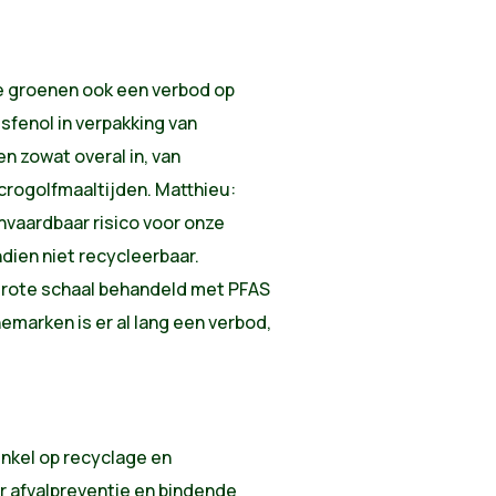
e groenen ook een verbod op
fenol in verpakking van
en zowat overal in, van
crogolfmaaltijden. Matthieu:
nvaardbaar risico voor onze
dien niet recycleerbaar.
grote schaal behandeld met PFAS
marken is er al lang een verbod,
nkel op recyclage en
or afvalpreventie en bindende