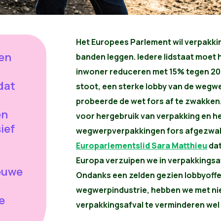
Het Europees Parlement wil verpakki
pen
banden leggen. Iedere lidstaat moet 
inwoner reduceren met 15% tegen 2040
dat
stoot, een sterke lobby van de wegw
probeerde de wet fors af te zwakken
en
voor hergebruik van verpakking en h
ief
wegwerpverpakkingen fors afgezwak
Europarlementslid Sara Matthieu
dat
,
Europa verzuipen we in verpakkingsafva
euwe
Ondanks een zelden gezien lobbyoffe
wegwerpindustrie, hebben we met ni
e
verpakkingsafval te verminderen wel