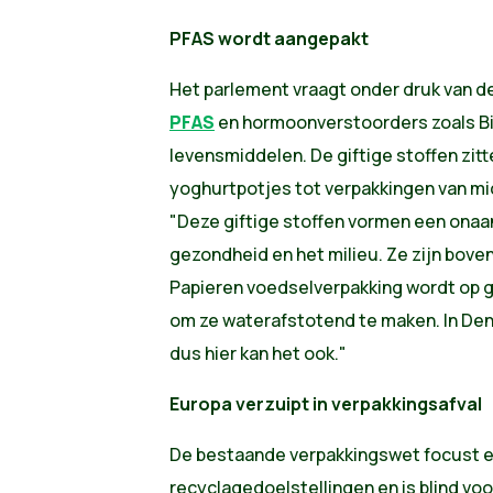
PFAS wordt aangepakt
Het parlement vraagt onder druk van d
PFAS
en hormoonverstoorders zoals Bis
levensmiddelen. De giftige stoffen zitt
yoghurtpotjes tot verpakkingen van mi
"Deze giftige stoffen vormen een onaa
gezondheid en het milieu. Ze zijn boven
Papieren voedselverpakking wordt op 
om ze waterafstotend te maken. In Dene
dus hier kan het ook."
Europa verzuipt in verpakkingsafval
De bestaande verpakkingswet focust e
recyclagedoelstellingen en is blind vo