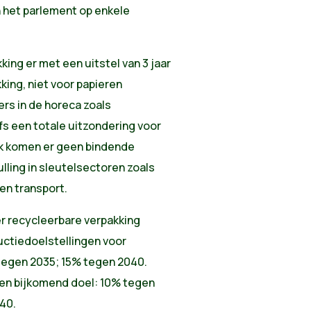
n het parlement op enkele
ing er met een uitstel van 3 jaar
ing, niet voor papieren
rs in de horeca zoals
lfs een totale uitzondering voor
ok komen er geen bindende
lling in sleutelsectoren zoals
en transport.
er recycleerbare verpakking
ductiedoelstellingen voor
tegen 2035; 15% tegen 2040.
 een bijkomend doel: 10% tegen
40.