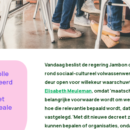
Vandaag beslist de regering Jambon o
lle
rond sociaal-cultureel volwassenwerk
eerd
deur open voor willekeur waarschuw
Elisabeth Meuleman
, omdat 'maatsch
et
belangrijke voorwaarde wordt om wer
eale
hoe die relevantie bepaald wordt, dat
vastgelegd. 'Met dit nieuwe decreet 
kunnen bepalen of organisaties, ond