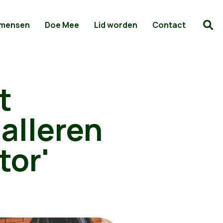
 mensen
Doe Mee
Lid worden
Contact
t
talleren
tor'