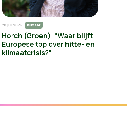
28 juli 2026
Klimaat
Horch (Groen): "Waar blijft
Europese top over hitte- en
klimaatcrisis?"