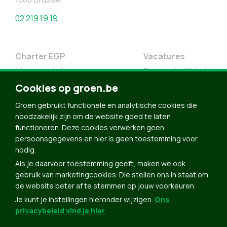
02 219 19 19
Charter EGP
Vacatures
Nieuwsbrief
Toegankelijkheid
Cookies op groen.be
Doe Mee
Contact
Groen gebruikt functionele en analytische cookies die
noodzakelijk zijn om de website goed te laten
Groen in je buurt
functioneren. Deze cookies verwerken geen
Meldpunt
persoonsgegevens en hier is geen toestemming voor
nodig.
Word lid
Als je daarvoor toestemming geeft, maken we ook
Agenda
gebruik van marketingcookies. Die stellen ons in staat om
Bekijk kalender
de website beter af te stemmen op jouw voorkeuren.
Je kunt je instellingen hieronder wijzigen.
Ons
Verleng je lidmaatschap
privacybeleid vind je hier
.
Programma oktober 2024