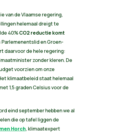
tie van de Vlaamse regering,
llingen helemaal dreigt te
elde 40%
CO2 reductie komt
s Parlemenentslid en Groen-
rt daarvoor de hele regering:
limaatminister zonder kleren. De
budget voorzien om onze
Het klimaatbeleid staat helemaal
 met 1,5 graden Celsius voor de
oord eind september hebben we al
en die op tafel liggen de
imen Horch
, klimaatexpert