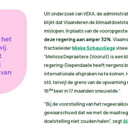
Uit onderzoek van VEKA
, de administra
blijkt dat Vlaanderen de klimaatdoelste
mislopen. In plaats van de vooropgest
 het
deze regering aan amper 32%
. Vlaam
ij.
fractieleider
Mieke Schauvliege
visee
t
“Melissa Depraetere (Vooruit) is een k
g
regering-Diependaele heeft nergens 
 van
internationale afspraken na te komen. 
stil, terwijl de grens van de opwarming
de
16
keer in 17 maanden sneuvelde.”
"Bij de voorstelling van het regeerakk
gewaarschuwd dat we met de maatregel
doelstelling niet zouden halen", zegt
A