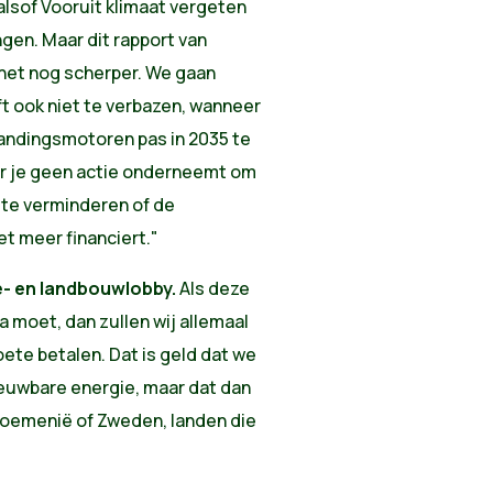
alsof Vooruit klimaat vergeten
gen. Maar dit rapport van
 het nog scherper. We gaan
eft ook niet te verbazen, wanneer
randingsmotoren pas in 2035 te
eer je geen actie onderneemt om
 te verminderen of de
t meer financiert."
ie- en landbouwlobby.
Als deze
 moet, dan zullen wij allemaal
boete betalen. Dat is geld dat we
ieuwbare energie, maar dat dan
 Roemenië of Zweden, landen die