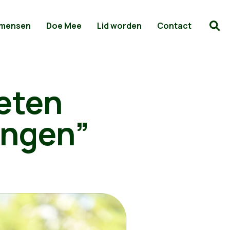
 mensen
Doe Mee
Lid worden
Contact
geten
ingen”