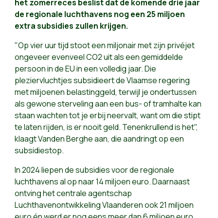
het zomerreces beslist dat de komende drie jaar
de regionale luchthavens nog een 25 miljoen
extra subsidies zullen krijgen.
"Op vier uur tijd stoot een miljonair met zijn privéjet
ongeveer evenveel CO2 uit als een gemiddelde
persoon in de EU in een volledig jaar. Die
pleziervluchtjes subsidieert de Vlaamse regering
met miljoenen belastinggeld, terwijl je ondertussen
als gewone sterveling aan een bus- of tramhalte kan
staan wachten tot je erbij neervalt, want om die stipt
te laten rijden, is er nooit geld. Tenenkrullend is het",
klaagt Vanden Berghe aan, die aandringt op een
subsidiestop.
In 2024 liepen de subsidies voor de regionale
luchthavens al op naar 14 miljoen euro. Daarnaast
ontving het centrale agentschap
Luchthavenontwikkeling Vlaanderen ook 21 miljoen
euro én werd er nog eens meer dan 6 miljoen euro