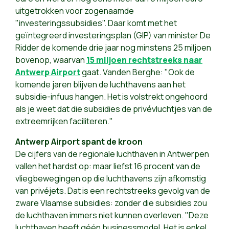
uitgetrokken voor zogenaamde
"investeringssubsidies". Daar komt met het
geïntegreerd investeringsplan (GIP) van minister De
Ridder de komende drie jaar nog minstens 25 miljoen
bovenop, waarvan
15 miljoen rechtstreeks naar
Antwerp Airport
gaat. Vanden Berghe: "Ook de
komende jaren blijven de luchthavens aan het
subsidie-infuus hangen. Het is volstrekt ongehoord
als je weet dat die subsidies de privévluchtjes van de
extreemrijken faciliteren."
Antwerp Airport spant de kroon
De cijfers van de regionale luchthaven in Antwerpen
vallen het hardst op: maar liefst 16 procent van de
vliegbewegingen op die luchthavens zijn afkomstig
van privéjets. Dat is een rechtstreeks gevolg van de
zware Vlaamse subsidies: zonder die subsidies zou
de luchthaven immers niet kunnen overleven. "Deze
luchthaven heeft géén businessmodel. Het is enkel