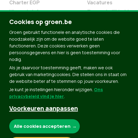
Charter EGP
Vacatures
Nieuwsbrief
Toegankelijkheid
Cookies op groen.be
Doe Mee
Contact
Groen gebruikt functionele en analytische cookies die
noodzakelijk zijn om de website goed te laten
Groen in je buurt
functioneren. Deze cookies verwerken geen
Meldpunt
persoonsgegevens en hier is geen toestemming voor
nodig.
Word lid
Als je daarvoor toestemming geeft, maken we ook
Agenda
gebruik van marketingcookies. Die stellen ons in staat om
Bekijk kalender
de website beter af te stemmen op jouw voorkeuren.
Je kunt je instellingen hieronder wijzigen.
Ons
Verleng je lidmaatschap
privacybeleid vind je hier
.
Programma oktober 2024
Voorkeuren aanpassen
Programma juni 2024
Downloads
Noodzakelijke cookies:
Alle cookies accepteren
Webshop