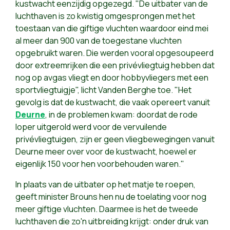
kustwacht eenzijdig opgezegd. "De uitbater van de
luchthaven is zo kwistig omgesprongen met het
toestaan van die giftige vluchten waardoor eind mei
al meer dan 900 van de toegestane vluchten
opgebruikt waren. Die werden vooral opgesoupeerd
door extreemrijken die een privévliegtuig hebben dat
nog op avgas vliegt en door hobbyvliegers met een
sportvliegtuigje", licht Vanden Berghe toe. "Het
gevolg is dat de kustwacht, die vaak opereert vanuit
Deurne
, in de problemen kwam: doordat de rode
loper uitgerold werd voor de vervuilende
privévliegtuigen, zijn er geen vliegbewegingen vanuit
Deurne meer over voor de kustwacht, hoewel er
eigenlijk 150 voor hen voorbehouden waren."
In plaats van de uitbater op het matje te roepen,
geeft minister Brouns hen nu de toelating voor nog
meer giftige vluchten. Daarmee is het de tweede
luchthaven die zo'n uitbreiding krijgt: onder druk van