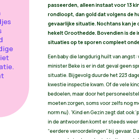
passeerden, alleen instaat voor 13 kin
n
rondloopt, dan gold dat volgens de hu
djes
gevaarlijke situatie. Nochtans kan je 
s
hekelt Groothedde. Bovendien is de i
d
situaties op te sporen compleet on
dige
iet
Een baby die langdurig huilt van angst
atie.
minister Beke is er in dat geval geen s
at
situatie. Bijgevolg duurde het 223 dage
kwestie inspectie kwam. Of de vele ki
bedoelen, maar door het personeelsteko
moeten zorgen, soms voor zelfs nog m
norm nu). 'Kind en Gezin zegt dat ook ‘p
in de antwoorden komt er steeds weer e
“eerdere veroordelingen” bij gevaar. Da