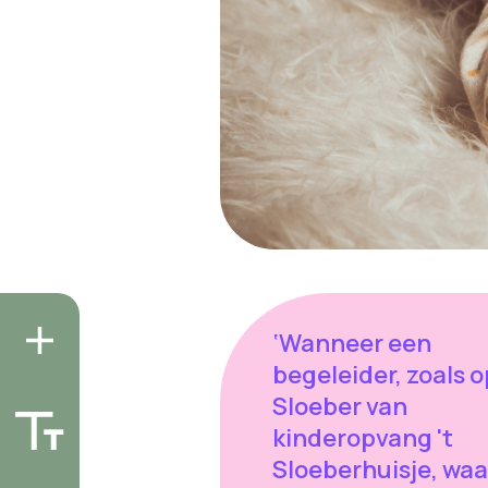
‘Wanneer een
begeleider, zoals 
Sloeber van
kinderopvang 't
Sloeberhuisje, waa