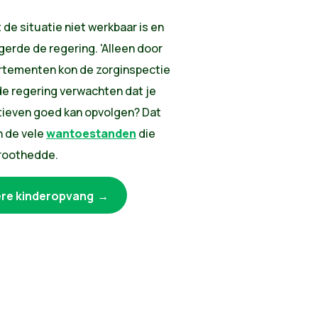
 de situatie niet werkbaar is en
gerde de regering. 'Alleen door
artementen kon de zorginspectie
de regering verwachten dat je
iatieven goed kan opvolgen? Dat
n de vele
wantoestanden
die
Groothedde.
tere kinderopvang