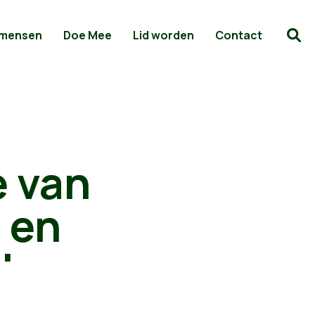
 mensen
Doe Mee
Lid worden
Contact
e van
d en
'