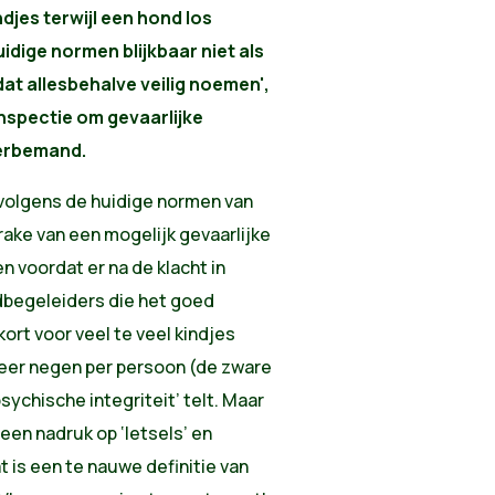
djes terwijl een hond los
idige normen blijkbaar niet als
dat allesbehalve veilig noemen',
nspectie om gevaarlijke
derbemand.
: volgens de huidige normen van
prake van een mogelijk gevaarlijke
n voordat er na de klacht in
ndbegeleiders die het goed
rt voor veel te veel kindjes
eer negen per persoon (de zware
sychische integriteit’ telt. Maar
en nadruk op ‘letsels’ en
t is een te nauwe definitie van