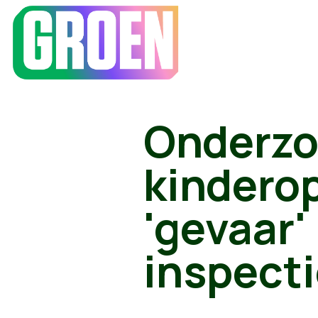
Onderzo
kinderop
'gevaar'
inspect