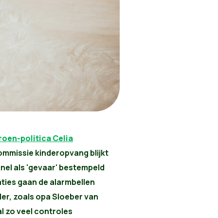
roen-politica Celia
mmissie kinderopvang blijkt
snel als 'gevaar' bestempeld
aties gaan de alarmbellen
der, zoals opa Sloeber van
l zo veel controles