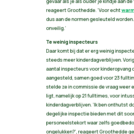
gevaar als je als ouder je kindje aan d
reageert Groothedde. ‘Voor echt
warme
dus aan de normen gesleuteld worden.
onveilig.’
Te weinig inspecteurs
Daar komt bij dat er erg weinig inspect
steeds meer kinderdagverblijven. Vori
aantal inspecteurs voor kinderopvang o
aangesteld, samen goed voor 23 fulltim
stelde ze in commissie de vraag weer en
ligt, namelijk op 21 fulltimes, voor int
kinderdagverblijven. ‘Ik ben onthutst d
degelijke inspectie bieden met dit soort
personeelstekort waar zelfs goedbed
ongelukken?', reageert Groothedde ge