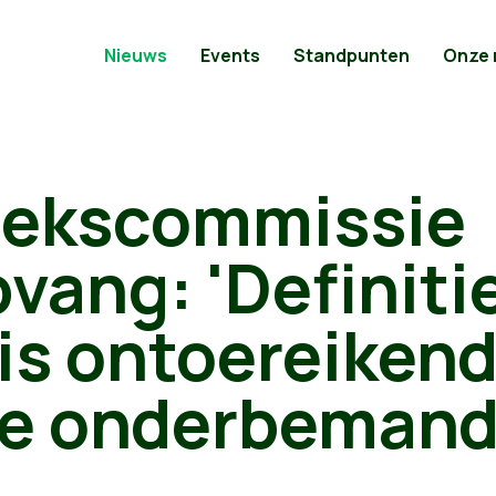
Nieuws
Events
Standpunten
Onze
ekscommissie
vang: 'Definiti
 is ontoereiken
ie onderbemand