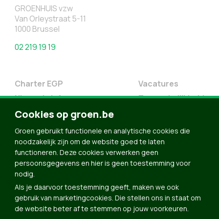
GROENHUIS vzw
Van Orleystraat 5-11
1000 Brussel
02 219 19 19
Charter EGP
Vacatures
Nieuwsbrief
Toegankelijkheid
Cookies op groen.be
Doe Mee
Contact
Groen gebruikt functionele en analytische cookies die
noodzakelijk zijn om de website goed te laten
Groen in je buurt
functioneren. Deze cookies verwerken geen
Meldpunt
persoonsgegevens en hier is geen toestemming voor
nodig.
Word lid
Als je daarvoor toestemming geeft, maken we ook
Agenda
gebruik van marketingcookies. Die stellen ons in staat om
Bekijk kalender
de website beter af te stemmen op jouw voorkeuren.