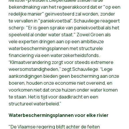
Minister-president Diependaele stelde na de
bekendmaking van het regeerakkoord dat er "op een
redelijke manier" geïnvesteerd zal worden, zonder
te vervallen in "paniekvoetbal". Schauvliege reageert
scherp: "Er is geen sprake van paniekvoetbal als het
speelveld al onder water staat." Zowel Groen als
vele experten dringen aan op een ambitieuze
waterbeschermingsplannen met structurele
financiering via een waterzekerheidsfonds.
“Klimaatverandering zorgt voor steeds extremere
weersomstandigheden,” zegt Schauvliege. “Lege
aankondigingen bieden geen bescherming aan onze
boeren, houden onze economie niet overeind, en
voorkomen niet dat onze huizen onder water komen
te staan. Het is tijd voor daadkracht en een
structureel waterbeleid.”
Waterbeschermingsplannen voor elke rivier
"De Vlaamse regering blijft achter de feiten