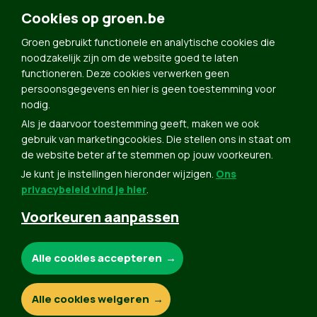
Cookies op groen.be
Doe Mee
Contact
Groen gebruikt functionele en analytische cookies die
noodzakelijk zijn om de website goed te laten
Groen in je buurt
functioneren. Deze cookies verwerken geen
Meldpunt
persoonsgegevens en hier is geen toestemming voor
nodig.
Word lid
Als je daarvoor toestemming geeft, maken we ook
Agenda
gebruik van marketingcookies. Die stellen ons in staat om
Bekijk kalender
de website beter af te stemmen op jouw voorkeuren.
Je kunt je instellingen hieronder wijzigen.
Ons
Verleng je lidmaatschap
privacybeleid vind je hier
.
Programma oktober 2024
Voorkeuren aanpassen
Programma juni 2024
Downloads
Noodzakelijke cookies:
Alle cookies accepteren
Webshop
Analytische cookies:
Alle cookies weigeren
© Copyright Groen 2026 | Gemaakt met
NationBuilder