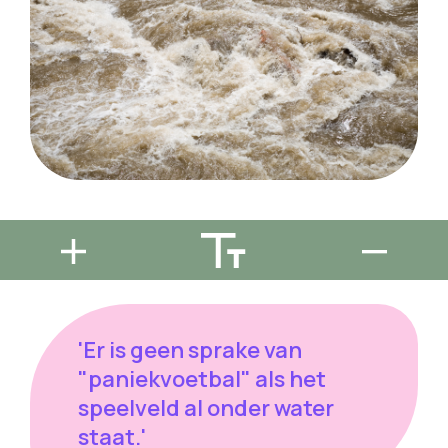
'Er is geen sprake van
"paniekvoetbal" als het
speelveld al onder water
staat.'