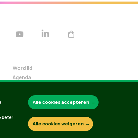
Word lid
Agenda
Bekijk kalender
Verleng je lidmaatschap
Alle cookies accepteren
e
Programma oktober 2024
Programma juni 2024
e beter
Downloads
Alle cookies weigeren
Webshop