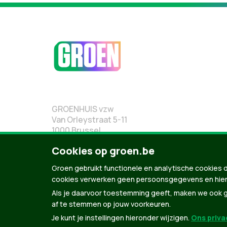
GROENHUIS vzw
Van Orleystraat 5-11
1000 Brussel
02 219 19 19
Cookies op groen.be
Groen gebruikt functionele en analytische cookies d
cookies verwerken geen persoonsgegevens en hier
Als je daarvoor toestemming geeft, maken we ook ge
af te stemmen op jouw voorkeuren.
Je kunt je instellingen hieronder wijzigen.
Ons privac