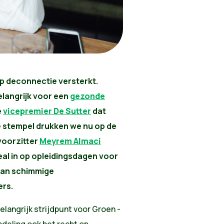
p deconnectie versterkt.
elangrijk voor een
gezonde
e
vicepremier De Sutter
dat
e stempel drukken we nu op de
voorzitter
Meyrem Almaci
al in op opleidingsdagen voor
 aan schimmige
ers.
langrijk strijdpunt voor Groen -
deling ook het recht op