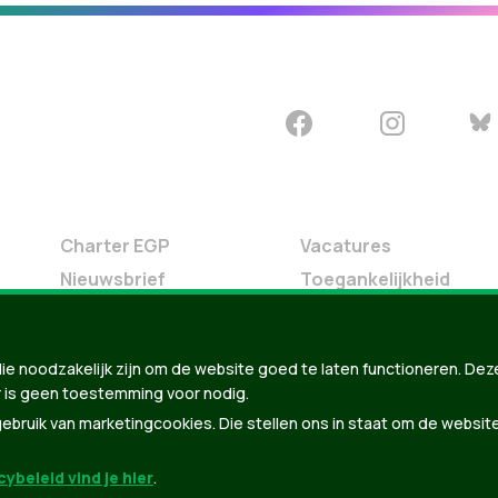
Charter EGP
Vacatures
Nieuwsbrief
Toegankelijkheid
Doe Mee
Contact
ie noodzakelijk zijn om de website goed te laten functioneren. Dez
Groen in je buurt
 is geen toestemming voor nodig.
Meldpunt
bruik van marketingcookies. Die stellen ons in staat om de websit
ybeleid vind je hier
.