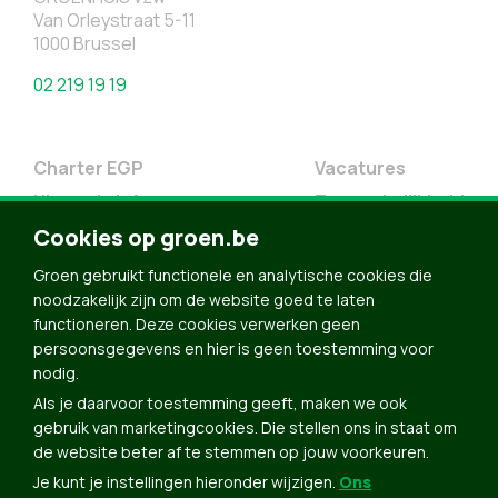
Van Orleystraat 5-11
1000 Brussel
02 219 19 19
Charter EGP
Vacatures
Nieuwsbrief
Toegankelijkheid
Doe Mee
Cookies op groen.be
Contact
Groen gebruikt functionele en analytische cookies die
Groen in je buurt
noodzakelijk zijn om de website goed te laten
functioneren. Deze cookies verwerken geen
Meldpunt
persoonsgegevens en hier is geen toestemming voor
nodig.
Word lid
Als je daarvoor toestemming geeft, maken we ook
Agenda
gebruik van marketingcookies. Die stellen ons in staat om
Bekijk kalender
de website beter af te stemmen op jouw voorkeuren.
Je kunt je instellingen hieronder wijzigen.
Ons
Verleng je lidmaatschap